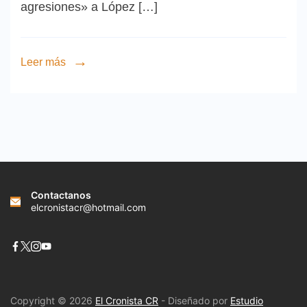
agresiones» a López […]
Leer más
Contactanos
elcronistacr@hotmail.com
Copyright © 2026
El Cronista CR
- Diseñado por
Estudio