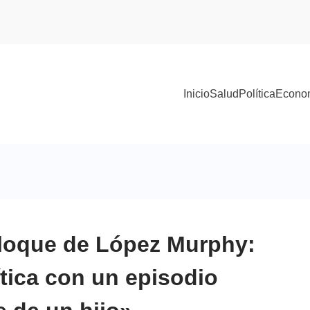
Inicio
Salud
Política
Econo
bloque de López Murphy:
ítica con un episodio