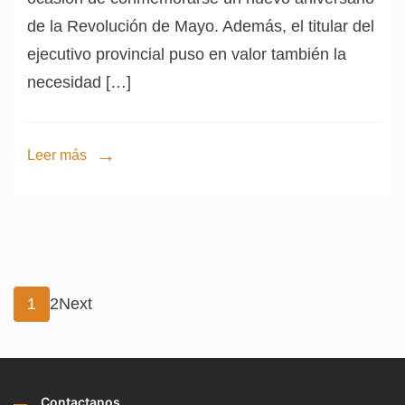
de la Revolución de Mayo. Además, el titular del
ejecutivo provincial puso en valor también la
necesidad […]
Leer más
Paginación
Page
Page
1
2
Next
de
Contactanos