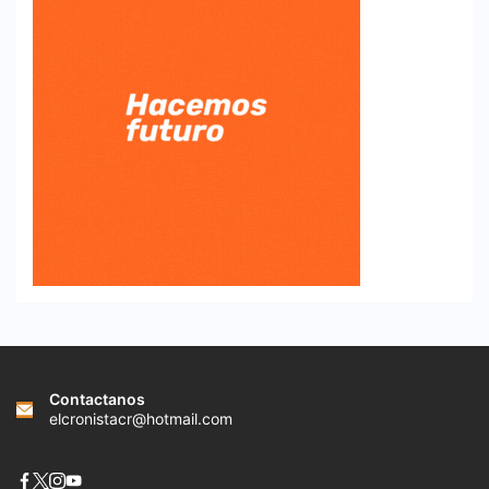
Contactanos
elcronistacr@hotmail.com