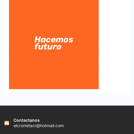
Contactanos
elcronistacr@hotmail.com