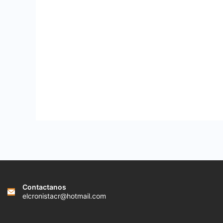
Contactanos
elcronistacr@hotmail.com