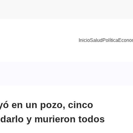
Inicio
Salud
Política
Econo
yó en un pozo, cinco
darlo y murieron todos