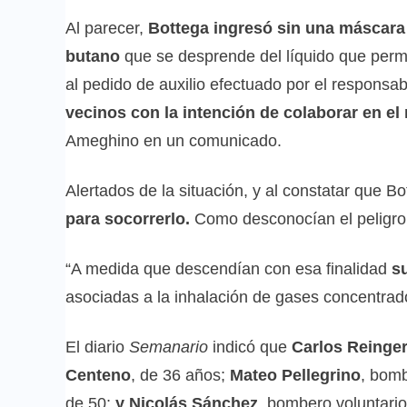
Al parecer,
Bottega ingresó sin una máscara 
butano
que se desprende del líquido que perma
al pedido de auxilio efectuado por el responsa
vecinos con la intención de colaborar en el
Ameghino en un comunicado.
Alertados de la situación, y al constatar que Bo
para socorrerlo.
Como desconocían el peligro 
“A medida que descendían con esa finalidad
s
asociadas a la inhalación de gases concentrado
El diario
Semanario
indicó que
Carlos Reinge
Centeno
, de 36 años;
Mateo Pellegrino
, bomb
de 50;
y Nicolás Sánchez
, bombero voluntari