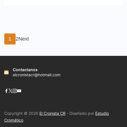
Paginación
Page
Page
1
2
Next
de
entradas
Contactanos
elcronistacr@hotmail.com
Copyright © 2026
El Cronista CR
- Diseñado por
Estudio
Cromático