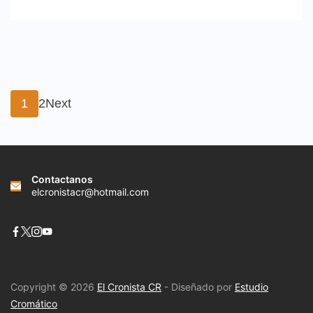
Paginación
Page
Page
1
2
Next
de
entradas
Contactanos
elcronistacr@hotmail.com
Copyright © 2026
El Cronista CR
- Diseñado por
Estudio
Cromático