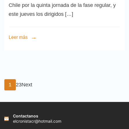
Chile por la quinta jornada de la fase regular, y
este jueves los dirigidos […]
Leer más
Paginación
Page
Page
Page
1
2
3
Next
de
entradas
Contactanos
elcronistacr@hotmail.com