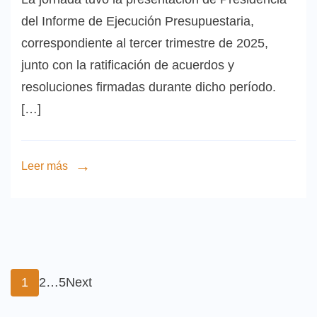
del Informe de Ejecución Presupuestaria,
correspondiente al tercer trimestre de 2025,
junto con la ratificación de acuerdos y
resoluciones firmadas durante dicho período.
[…]
Leer más
Paginación
Page
Page
Page
1
2
…
5
Next