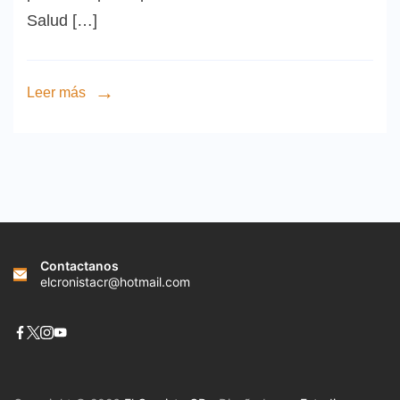
Salud […]
Leer más
Contactanos
elcronistacr@hotmail.com