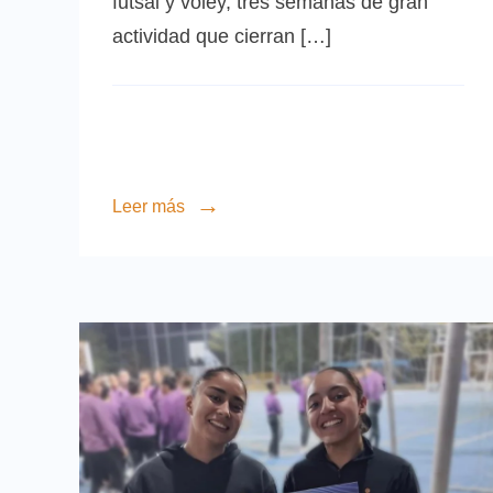
futsal y vóley, tres semanas de gran
actividad que cierran […]
Leer más