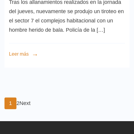
Tras los allanamientos realizados en la jornada
del jueves, nuevamente se produjo un tiroteo en
el sector 7 el complejos habitacional con un
hombre herido de bala. Policía de la […]
Leer más
Paginación
Page
Page
1
2
Next
de