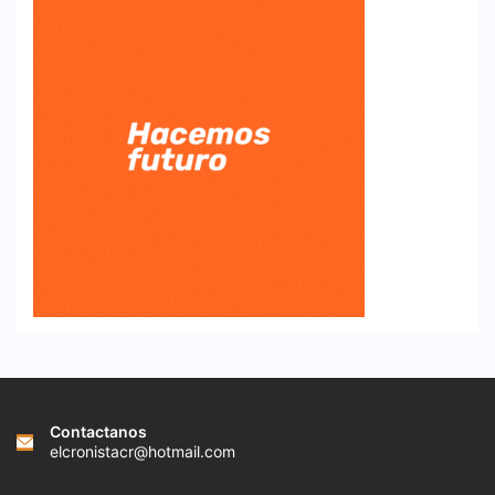
Contactanos
elcronistacr@hotmail.com