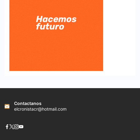
Contactanos
elcronistacr@hotmail.com