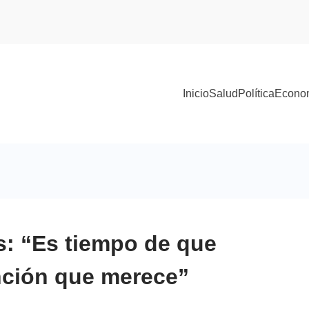
Inicio
Salud
Política
Econo
s: “Es tiempo de que
nción que merece”