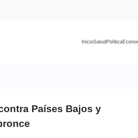
Inicio
Salud
Política
Econo
contra Países Bajos y
bronce