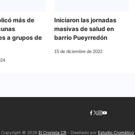
licó más de
Iniciaron las jornadas
cunas
masivas de salud en
les a grupos de
barrio Pueyrredón
15 de diciembre de 2022
024
Copyright © 2026
El Cronista CR
- Diseñado por
Estudio Cromático