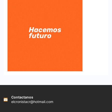
Contactanos
elcronistacr@hotmail.com