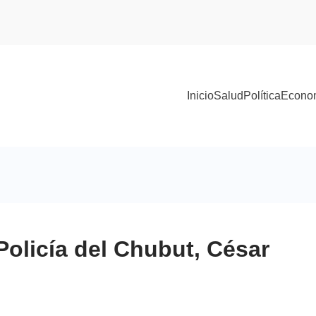
Inicio
Salud
Política
Econo
 Policía del Chubut, César