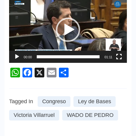
Reproductor
de
vídeo
00:00
01:11
WhatsApp
Facebook
X
Email
Compartir
Tagged In
Congreso
Ley de Bases
Victoria Villarruel
WADO DE PEDRO