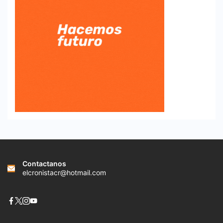
Contactanos
elcronistacr@hotmail.com