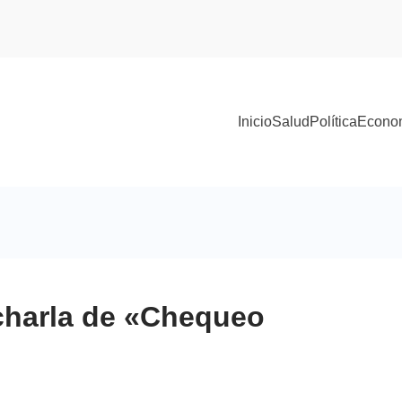
Inicio
Salud
Política
Econo
 charla de «Chequeo