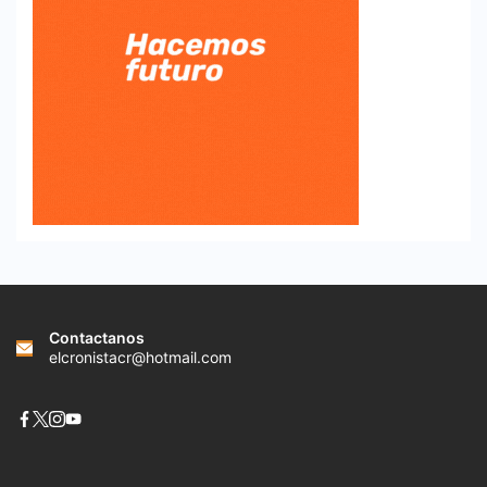
Contactanos
elcronistacr@hotmail.com