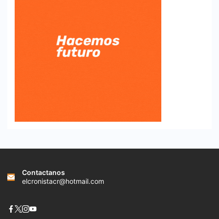
Contactanos
elcronistacr@hotmail.com