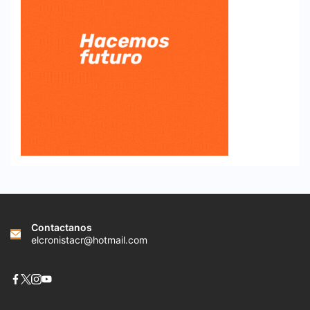
Contactanos
elcronistacr@hotmail.com