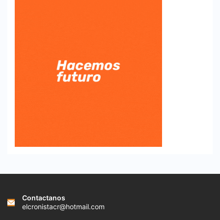
Contactanos
elcronistacr@hotmail.com