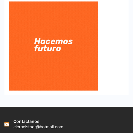
Contactanos
elcronistacr@hotmail.com