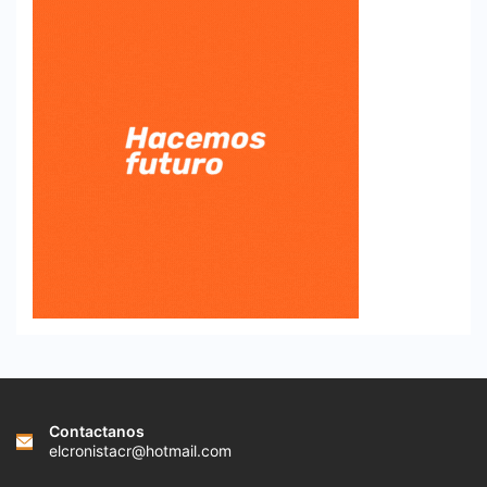
Contactanos
elcronistacr@hotmail.com