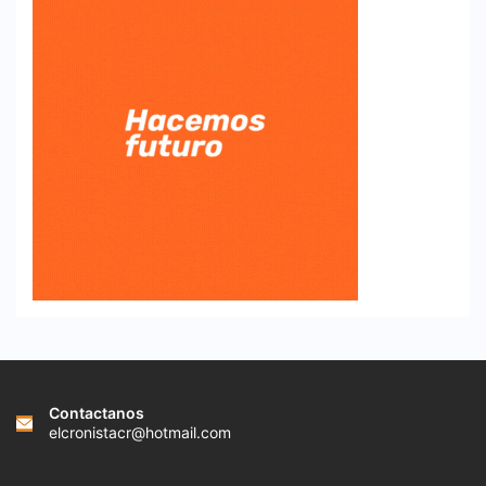
Contactanos
elcronistacr@hotmail.com