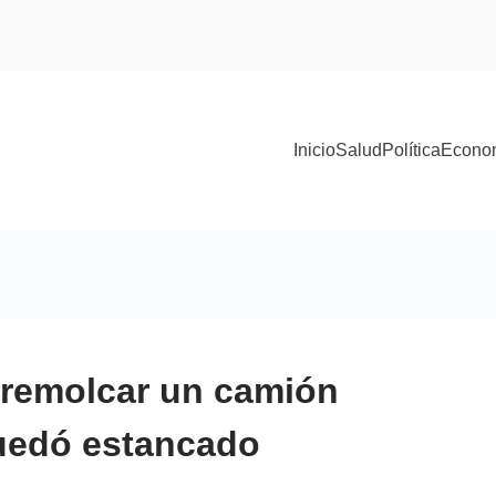
Inicio
Salud
Política
Econo
 remolcar un camión
uedó estancado