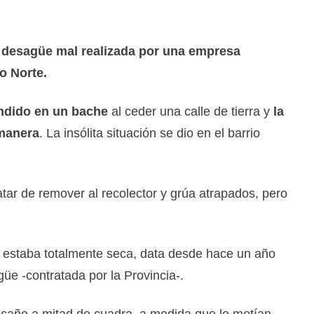
de desagüe mal realizada por una empresa
o Norte.
undido en un bache
al ceder una calle de tierra y
la
 manera
. La insólita situación se dio en el barrio
atar de remover al recolector y grúa atrapados, pero
ue estaba totalmente seca, data desde hace un año
e -contratada por la Provincia-.
 caño a mitad de cuadra, a medida que lo metían